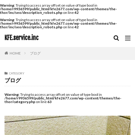
Warning
: Trying to access array offset on value of type bool in
/home/r9936599/public_html/kfe2677.com/wp-content/themes/the-
thor/inc/seo/description_robots.php
on line
42
Warning
: Trying to access array offset on value of type bool in
/home/r9936599/public_html/kfe2677.com/wp-content/themes/the-
thor/inc/seo/description_robots.php
on line
42
KFE.service.inc
HOME
ブログ
CATEGORY
ブログ
Warning
: Trying to access array offset on value of type bool in
/home/r9936599/public_html/kfe2677.com/wp-content/themes/the-
thor/category.php
on line
63